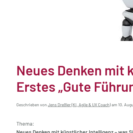
Neues Denken mit kü
Erstes „Gute Führu
Geschrieben von
Jens Dreßler (KI, Agile & UX Coach)
am
10. Aug
Thema:
Neues Denken mit künstlicher Intelligenz – was 