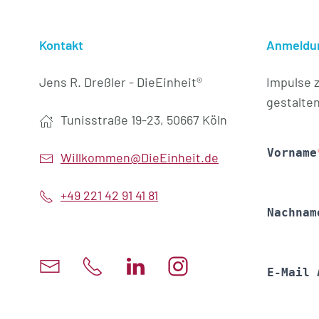
Kontakt
Anmeldun
Jens R. Dreßler - DieEinheit®
Impulse 
gestalten
Tunisstraße 19-23, 50667 Köln
Willkommen@DieEinheit.de
+49 221 42 91 41 81